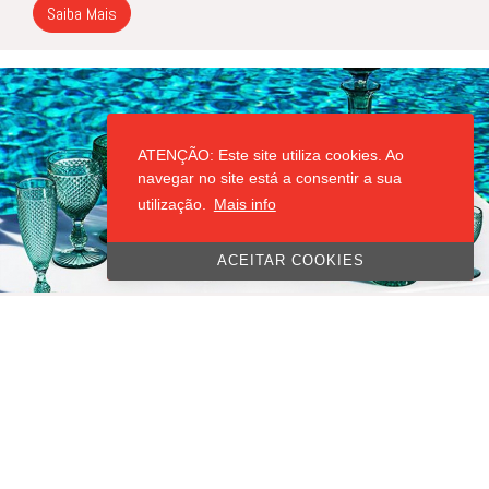
Saiba Mais
ATENÇÃO: Este site utiliza cookies. Ao
navegar no site está a consentir a sua
utilização.
Mais info
ACEITAR COOKIES
CONJUNTO VISTA ALEGRE
Os copos
Bicos
da Vista Alegre são uma icônica linha de vidro e
cristal conhecida pelo seu design clássico e texturizado em
relevo, que lembra pequenos bicos em padrões geométricos.
Elegantes e versáteis, são ideais para compor mesas
sofisticadas, combinando tradição e modernidade. Disponíveis