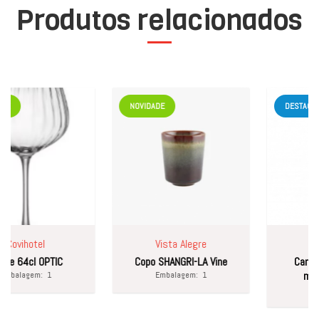
Produtos relacionados
NOVIDADE
DESTAQUE
ovihotel
Vista Alegre
Cov
e 64cl OPTIC
Copo SHANGRI-LA Vine
Caneca c
martel
balagem:
1
Embalagem:
1
Embal