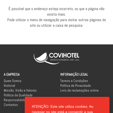
É possível que o endereço esteja incorreto, ou que a página não
exista mais.
Pode utilizar o menu de navegação para visitar outras páginas do
site ou utilizar a caixa de pesquisa.
A EMPRESA
INFORMAÇÃO LEGAL
Quem Somos
Termos e Condições
Historial
Política de Privacidade
Missão, Visão e Valores
Livro de reclamações online
Política da Qualidade
Responsabilidade Social
Contactos
ATENÇÃO: Este site utiliza cookies. Ao
REDES SOCIAIS
navegar no site está a consentir a sua