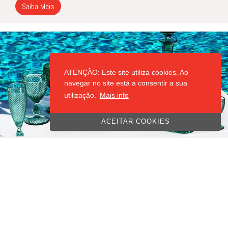
Saiba Mais
ATENÇÃO: Este site utiliza cookies. Ao
navegar no site está a consentir a sua
utilização.
Mais info
ACEITAR COOKIES
CONJUNTO VISTA ALEGRE
Os copos
Bicos
da Vista Alegre são uma icônica linha de vidro e
cristal conhecida pelo seu design clássico e texturizado em
relevo, que lembra pequenos bicos em padrões geométricos.
Elegantes e versáteis, são ideais para compor mesas
sofisticadas, combinando tradição e modernidade. Disponíveis