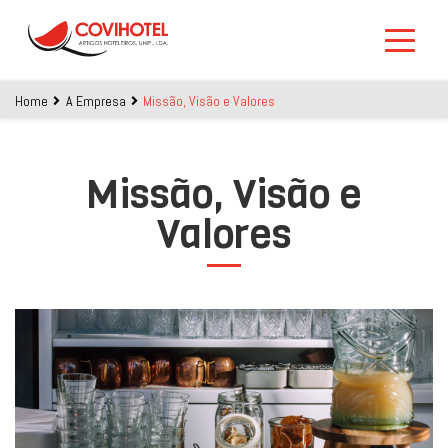
Skip to main content
Home
A Empresa
Missão, Visão e Valores
Missão, Visão e
Valores