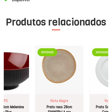
Produtos relacionados
NOVIDADE
NOVIDADE
PS
Vista Alegre
Vista Al
4cm Melamina
Prato raso 28cm
Prato Sobre
 Plus
SHANGRI-LA oro
Coimbra B