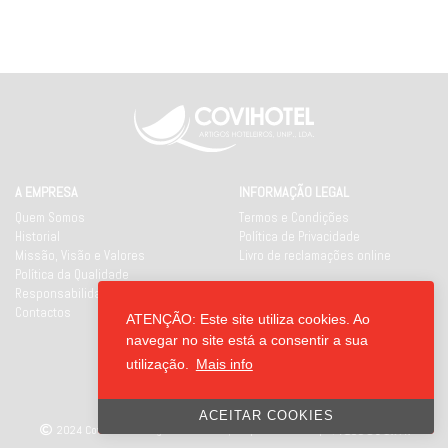
A EMPRESA
INFORMAÇÃO LEGAL
Quem Somos
Termos e Condições
Historial
Política de Privacidade
Missão, Visão e Valores
Livro de reclamações online
Política da Qualidade
Responsabilidade Social
Contactos
ATENÇÃO: Este site utiliza cookies. Ao
REDES SOCIAIS
navegar no site está a consentir a sua
utilização.
Mais info
ACEITAR COOKIES
2024 Covihotel - Artigos Hoteleiros, Unipessoal Lda
|