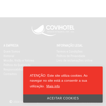
A EMPRESA
INFORMAÇÃO LEGAL
Quem Somos
Termos e Condições
Historial
Política de Privacidade
Missão, Visão e Valores
Livro de reclamações online
Política da Qualidade
Responsabilidade Social
Contactos
ATENÇÃO: Este site utiliza cookies. Ao
REDES SOCIAIS
navegar no site está a consentir a sua
utilização.
Mais info
ACEITAR COOKIES
2024 Covihotel - Artigos Hoteleiros, Unipessoal Lda
|