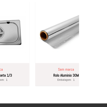
Sem marca
Sem
Rolo Aluminio 30M
Funil
Embalagem:
1
Emba