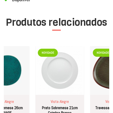
Produtos relacionados
NOVIDADE
NOVIDADE
Alegre
Vista Alegre
Vista Al
emesa 26cm
Prato Sobremesa 21cm
Travessa 38cm
VAGE
Coimbra Branco
LA vi