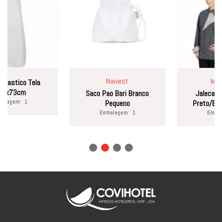
Naivest
Martif
astico Tela
x73cm
Saco Pao Bari Branco
Jaleca Bico
agem:
1
Pequeno
Preto/Borde
Embalagem:
1
Embalag