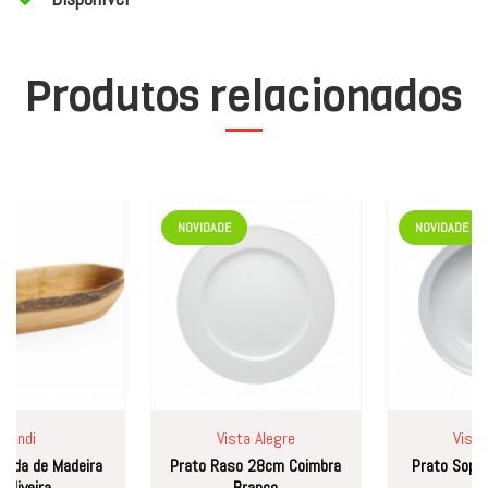
Produtos relacionados
NOVIDADE
NOVIDADE
di
Vista Alegre
Vista Al
a de Madeira
Prato Raso 28cm Coimbra
Prato Sopa 21
veira
Branco
Branc