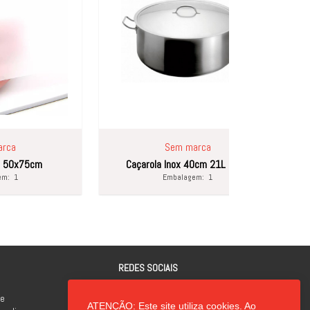
Sem marca
L
Caçarola Inox 40cm 21L MAYA
Isqueiro
Embalagem:
1
Emba
REDES SOCIAIS
de
ATENÇÃO: Este site utiliza cookies. Ao