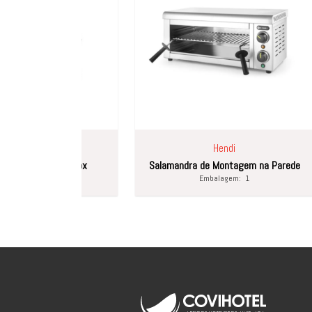
Hendi
For
 Inox
Salamandra de Montagem na Parede
Embalagem:
1