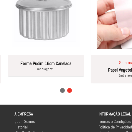
Sem marca
ma Pudim 16cm Canelada
Embalagem:
1
Papel Vegetal 50x75cm
Embalagem:
1
A EMPRESA
INFORMAÇÃO LEGAL
Quem Somos
Termos e Condições
Historial
Política de Privacida