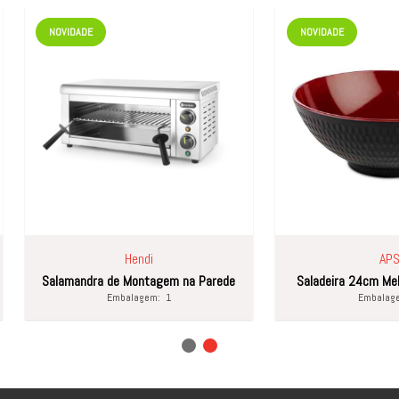
DE
NOVIDADE
Hendi
APS
dra de Montagem na Parede
Saladeira 24cm Melamina Asia Plus
Embalagem:
1
Embalagem:
1