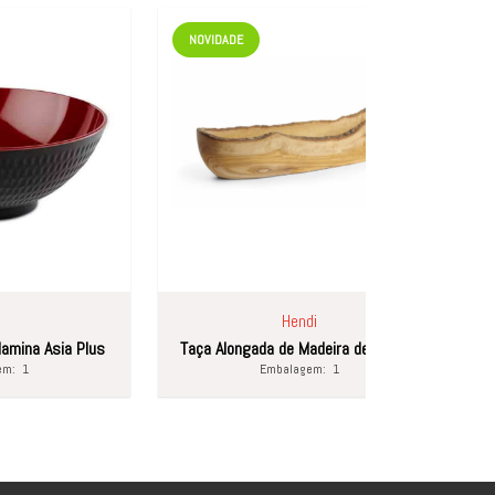
NOVIDADE
NOVIDADE
Hendi
H
Taça Alongada de Madeira de Oliveira
Taça Alongada de
Embalagem:
1
Emba