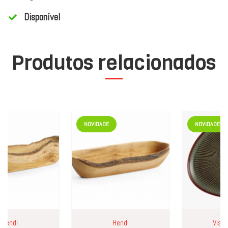
Disponível
Produtos relacionados
NOVIDADE
NOVIDADE
ndi
Hendi
Vista Al