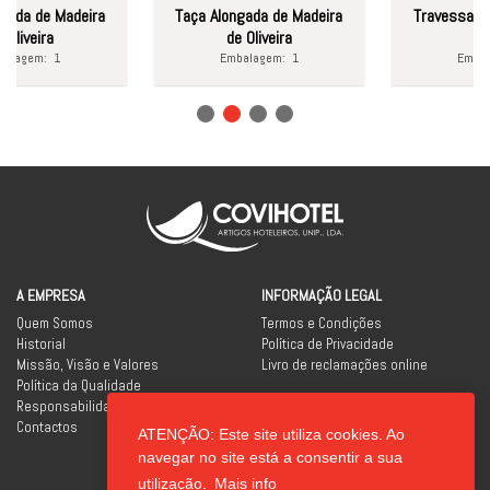
a de Madeira
Taça Alongada de Madeira
Travessa 38cm
veira
de Oliveira
LA vin
gem:
1
Embalagem:
1
Embalage
A EMPRESA
INFORMAÇÃO LEGAL
Quem Somos
Termos e Condições
Historial
Política de Privacidade
Missão, Visão e Valores
Livro de reclamações online
Política da Qualidade
Responsabilidade Social
Contactos
ATENÇÃO: Este site utiliza cookies. Ao
REDES SOCIAIS
navegar no site está a consentir a sua
utilização.
Mais info