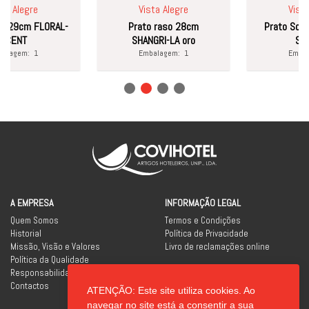
Alegre
Vista Alegre
Vista Al
9cm FLORAL-
Prato raso 28cm
Prato Sobrem
NT
SHANGRI-LA oro
SAUVA
gem:
1
Embalagem:
1
Embalage
A EMPRESA
INFORMAÇÃO LEGAL
Quem Somos
Termos e Condições
Historial
Política de Privacidade
Missão, Visão e Valores
Livro de reclamações online
Política da Qualidade
Responsabilidade Social
Contactos
ATENÇÃO: Este site utiliza cookies. Ao
REDES SOCIAIS
navegar no site está a consentir a sua