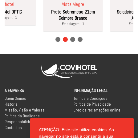
hotel
Vista Alegre
APS
4cl OPTIC
Prato Sobremesa 21cm
Saladeira 24c
Coimbra Branco
Asia P
agem:
1
Embalagem:
1
Embalag
A EMPRESA
INFORMAÇÃO LEGAL
Quem Somos
Termos e Condições
Historial
Política de Privacidade
Missão, Visão e Valores
Livro de reclamações online
Política da Qualidade
Responsabilidade Social
Contactos
ATENÇÃO: Este site utiliza cookies. Ao
REDES SOCIAIS
navegar no site está a consentir a sua