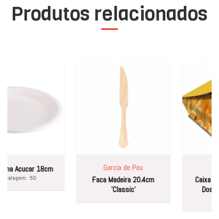
Produtos relacionados
Garcia de Pou
Sem
na Acucar 18cm
alagem:
50
Faca Madeira 20.4cm
Caixa Bata
'Classic'
Dose 1
Emba