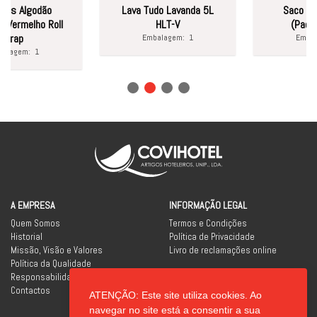
 Algodão
Lava Tudo Lavanda 5L
Saco Lixo 
melho Roll
HLT-V
(Pack10 U
ap
Embalagem:
1
Embalage
gem:
1
A EMPRESA
INFORMAÇÃO LEGAL
Quem Somos
Termos e Condições
Historial
Política de Privacidade
Missão, Visão e Valores
Livro de reclamações online
Política da Qualidade
Responsabilidade Social
Contactos
ATENÇÃO: Este site utiliza cookies. Ao
REDES SOCIAIS
navegar no site está a consentir a sua