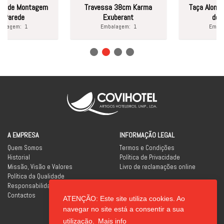
de Montagem
Travessa 38cm Karma
Taça Alongada 
arede
Exuberant
de Olive
agem:
1
Embalagem:
1
Embalag
A EMPRESA
INFORMAÇÃO LEGAL
Quem Somos
Termos e Condições
Historial
Política de Privacidade
Missão, Visão e Valores
Livro de reclamações online
Política da Qualidade
Responsabilidade Social
Contactos
ATENÇÃO: Este site utiliza cookies. Ao
REDES SOCIAIS
navegar no site está a consentir a sua
utilização.
Mais info