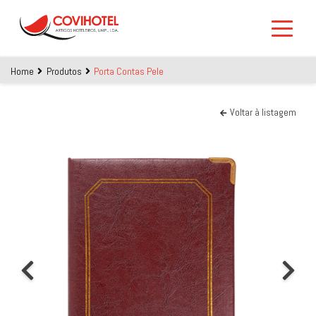
Skip to main content
Home
Produtos
Porta Contas Pele
Voltar à listagem