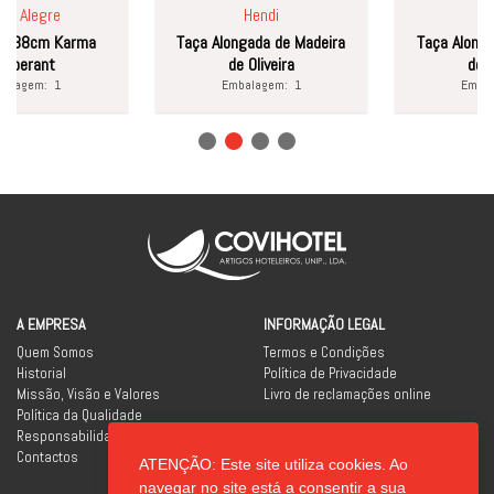
Alegre
Hendi
Hendi
8cm Karma
Taça Alongada de Madeira
Taça Alongada 
rant
de Oliveira
de Olive
gem:
1
Embalagem:
1
Embalage
A EMPRESA
INFORMAÇÃO LEGAL
Quem Somos
Termos e Condições
Historial
Política de Privacidade
Missão, Visão e Valores
Livro de reclamações online
Política da Qualidade
Responsabilidade Social
Contactos
ATENÇÃO: Este site utiliza cookies. Ao
REDES SOCIAIS
navegar no site está a consentir a sua