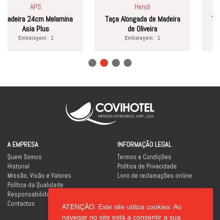
APS
Hendi
ladeira 24cm Melamina
Taça Alongada de Madeira
Taça 
Asia Plus
de Oliveira
Embalagem:
1
Embalagem:
1
A EMPRESA
INFORMAÇÃO LEGAL
Quem Somos
Termos e Condições
Historial
Política de Privacidade
Missão, Visão e Valores
Livro de reclamações online
Política da Qualidade
Responsabilidade Social
Contactos
ATENÇÃO: Este site utiliza cookies. Ao
REDES SOCIAIS
navegar no site está a consentir a sua