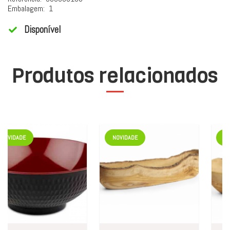
Embalagem:
1
Disponível
Produtos relacionados
VIDADE
NOVIDADE
NOVI