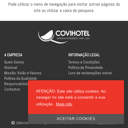
Pode utilizar o menu de navegação para visitar outras páginas do
site ou utilizar a caixa de pesquisa.
A EMPRESA
INFORMAÇÃO LEGAL
Quem Somos
Termos e Condições
Historial
Política de Privacidade
Missão, Visão e Valores
Livro de reclamações online
Política da Qualidade
Responsabilidade Social
Contactos
ATENÇÃO: Este site utiliza cookies. Ao
REDES SOCIAIS
navegar no site está a consentir a sua
utilização.
Mais info
ACEITAR COOKIES
2024 Covihotel - Artigos Hoteleiros, Unipessoal Lda
|