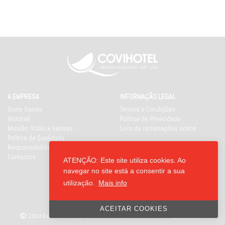
A EMPRESA
INFORMAÇÃO LEGAL
Quem Somos
Termos e Condições
Historial
Política de Privacidade
Missão, Visão e Valores
Livro de reclamações online
Política da Qualidade
Responsabilidade Social
Contactos
ATENÇÃO: Este site utiliza cookies. Ao
REDES SOCIAIS
navegar no site está a consentir a sua
utilização.
Mais info
ACEITAR COOKIES
2024 Covihotel - Artigos Hoteleiros, Unipessoal Lda
|